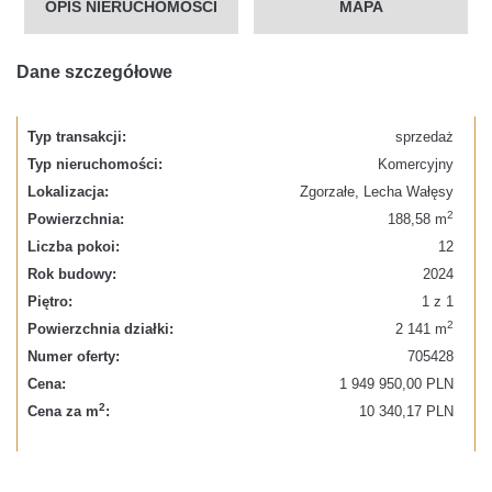
OPIS NIERUCHOMOŚCI
MAPA
Dane szczegółowe
Typ transakcji:
sprzedaż
Typ nieruchomości:
Komercyjny
Lokalizacja:
Zgorzałe, Lecha Wałęsy
2
Powierzchnia:
188,58 m
Liczba pokoi:
12
Rok budowy:
2024
Piętro:
1 z 1
2
Powierzchnia działki:
2 141 m
Numer oferty:
705428
Cena:
1 949 950,00 PLN
2
Cena za m
:
10 340,17 PLN