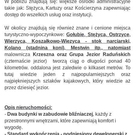
W pobliżu znajdują się: większe ośrodki administracyjne
takie jak: Stężyca, Kartuzy oraz Kościerzyna zapewniając
dostęp do wszelkich usług oraz instytucji.
W okolicy znajdują się również znane i cenione miejsca
turystyczno-wypoczynkowe:
Gołubie, Stężyca, Ostrzyce,
Wierzyca, Koszałkowo-Wiezyca - stok narciarski,
Kolano (stadnina koni), Mestwin itp., natomiast
malownicza
Krzeszna oraz Grupa Jezior Raduńskich
(czternaście jezior) tworzą ciąg o długości ponad 40
kilometrów. oddalona jest zaledwie o kilkaset metrów. To
tutaj wiedzie jeden z najpopularniejszych oraz
najpiękniejszych szlaków kajakowych, który wiedzie aż
przez dziesięć jezior.
Opis nieruchomości:
-
Dwa budynki w zabudowie bliźniaczej
, każdy z
przestronnymi wnętrzami, które zapewniają komfort i
wygodę.
- Standard wykończenia - podniesiony deweloperski z