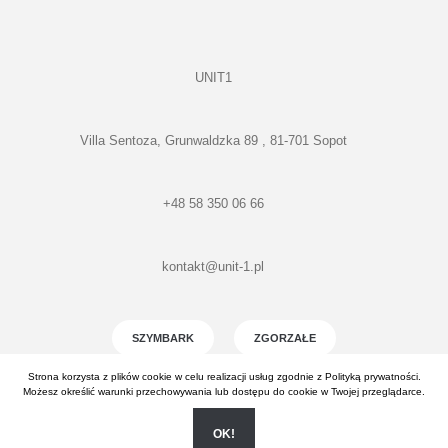
UNIT1
Villa Sentoza, Grunwaldzka 89 , 81-701 Sopot
+48 58 350 06 66
kontakt@unit-1.pl
SZYMBARK
ZGORZAŁE
Strona korzysta z plików cookie w celu realizacji usług zgodnie z
Polityką prywatności
.
GDAŃSK CHEŁM
Możesz określić warunki przechowywania lub dostępu do cookie w Twojej przeglądarce.
OK!
Realizacja:
EstiCRM
- Wszelkie prawa zastrzeżone (C) 2026