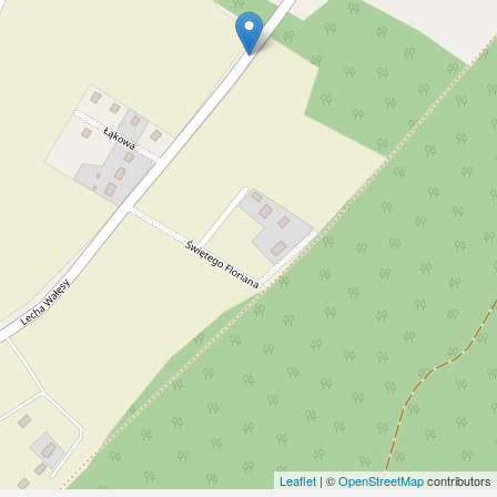
Leaflet
| ©
OpenStreetMap
contributors