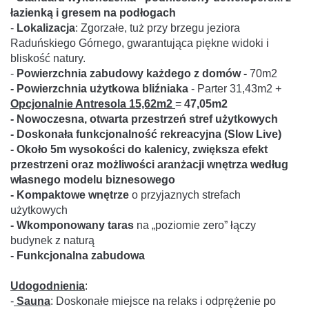
łazienką i gresem na podłogach
-
Lokalizacja
: Zgorzałe, tuż przy brzegu jeziora
Raduńskiego Górnego, gwarantująca piękne widoki i
bliskość natury.
-
Powierzchnia zabudowy każdego z domów -
70m2
- Powierzchnia użytkowa bliźniaka
- Parter 31,43m2 +
Opcjonalnie Antresola 15,62m2
=
47,05m2
- Nowoczesna, otwarta przestrzeń stref użytkowych
- Doskonała funkcjonalność rekreacyjna (Slow Live)
- Około 5m wysokości do kalenicy, zwiększa efekt
przestrzeni oraz możliwości aranżacji wnętrza według
własnego modelu biznesowego
- Kompaktowe wnętrze
o przyjaznych strefach
użytkowych
- Wkomponowany taras
na „poziomie zero” łączy
budynek z naturą
- Funkcjonalna zabudowa
Udogodnienia
:
-
Sauna
: Doskonałe miejsce na relaks i odprężenie po