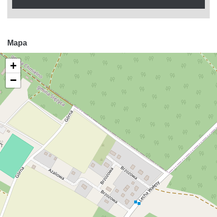
Mapa
+
−