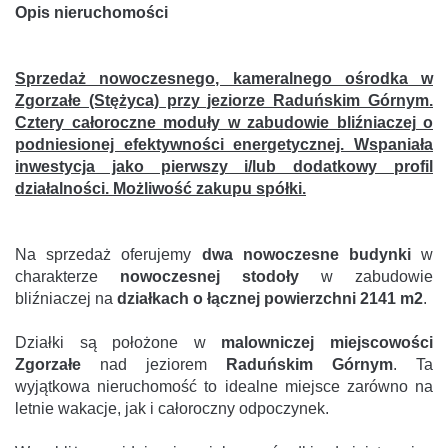
Opis nieruchomości
Sprzedaż nowoczesnego, kameralnego ośrodka w
Zgorzałe (Stężyca) przy jeziorze Raduńskim Górnym.
Cztery całoroczne moduły w zabudowie bliźniaczej o
podniesionej efektywności energetycznej. Wspaniała
inwestycja jako pierwszy i/lub dodatkowy profil
działalności. Możliwość zakupu spółki.
Na sprzedaż oferujemy
dwa nowoczesne budynki
w
charakterze
nowoczesnej stodoły
w zabudowie
bliźniaczej na
działkach o łącznej powierzchni 2141 m2
.
Działki są położone w
malowniczej miejscowości
Zgorzałe
nad jeziorem
Raduńskim Górnym
. Ta
wyjątkowa nieruchomość to idealne miejsce zarówno na
letnie wakacje, jak i całoroczny odpoczynek.